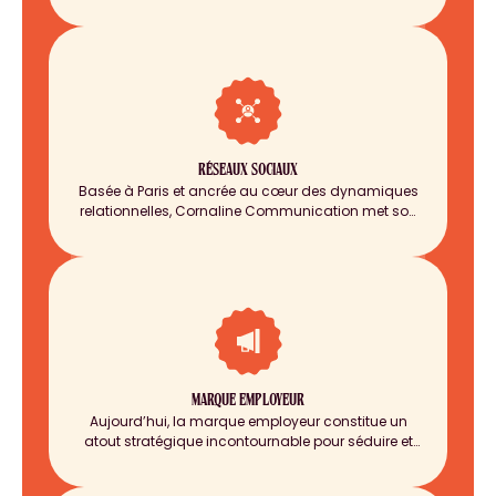
votre audience, Cornaline Communication,
agence basée à Paris, conçoit et déploie des
campagnes sur-mesure qui positionnent votre
marque au cœur de l’actualité.
RÉSEAUX SOCIAUX
Basée à Paris et ancrée au cœur des dynamiques
relationnelles, Cornaline Communication met son
expertise à votre service. Nous offrons une gamme
intégrée de services couvrant la stratégie, le
marketing d'influence et la gestion des réseaux
sociaux pour transformer vos objectifs en résultats
concrets.
MARQUE EMPLOYEUR
Aujourd’hui, la marque employeur constitue un
atout stratégique incontournable pour séduire et
fidéliser les talents. Cornaline Communication,
agence spécialisée en communication globale,