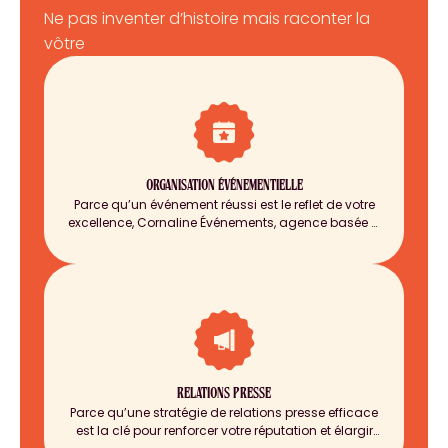
Ne pas inventer d’histoire mais raconter la
vôtre
ORGANISATION ÉVÉNEMENTIELLE
Parce qu’un événement réussi est le reflet de votre
excellence, Cornaline Événements, agence basée à
Paris, imagine et orchestre des expériences sur-
mesure qui renforcent votre image et fédèrent vos
équipes, clients ou partenaires.
RELATIONS PRESSE
Parce qu’une stratégie de relations presse efficace
est la clé pour renforcer votre réputation et élargir