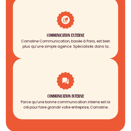
vous accompagne dans l’élaboration et la mise
en œuvre d’une stratégie de marque employeur
solide et authentique.
COMMUNICATION EXTERNE
Cornaline Communication, basée à Paris, est bien
plus qu’une simple agence. Spécialisés dans la
communication externe, nous accompagnons
des entreprises de toutes tailles pour propulser leur
notoriété.
COMMUNICATION INTERNE
Parce qu’une bonne communication interne est la
clé pour faire grandir votre entreprise, Cornaline
Communication, agence basée à Paris, élabore et
déploie des stratégies sur-mesure qui fédèrent vos
collaborateurs autour de vos valeurs et de vos
objectifs.